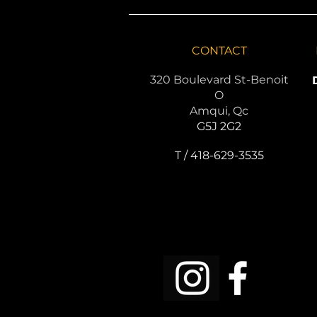
CONTACT
320 Boulevard St-Benoit
O
Amqui, Qc
G5J 2G2
T / 418-629-3535