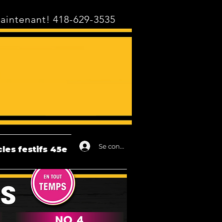
intenant! 418-629-3535
Se connecter
cles festifs 45e